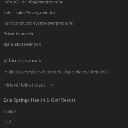
Információ:
info@evergreen.hu
Sales:
sales@evergreen.hu
Rendezvények:
event@evergreen.hu
Privát transzfer
Ajándékutalványok
Jó híreink vannak
Profitálj egészséges életmóddal kapcsolatos híreinkből!
Hírlevél feliratkozás
Zala Springs Health & Golf Resort
Szállás
Golf