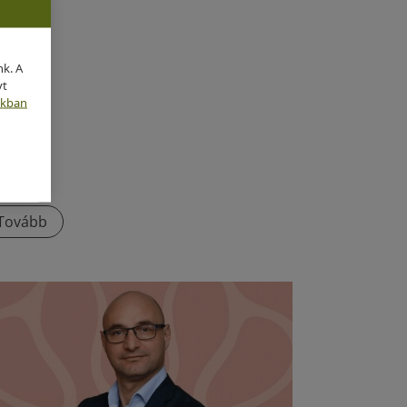
nk. A
yt
nkban
Tovább