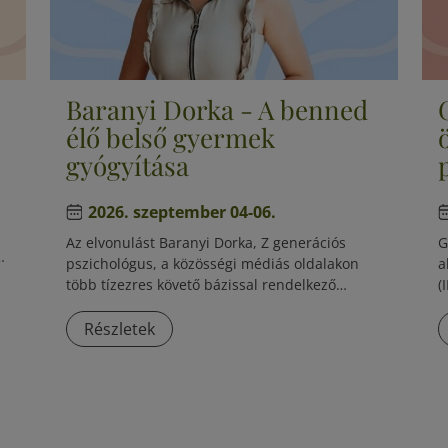
Baranyi Dorka - A benned
élő belső gyermek
gyógyítása
2026. szeptember 04-06.
Az elvonulást Baranyi Dorka, Z generációs
G
pszichológus, a közösségi médiás oldalakon
a
zó
több tízezres követő bázissal rendelkező
(
l,
szakember, a pszicho-stand up egyik hazai
W
megálmodója vezeti.
p
Részletek
c
Á
S
N