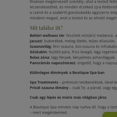
finoman megtervezett szentély, ahol a tested fellé
lecsendesedhet, és minden érzéked újra felébred
a csend és a szakértő gondoskodás egyszerre dol
mindent megad, amit a tested és az elméd megé
Mit találsz itt?
Beltéri wellness tér
: feszített víztükrű medence, 
Jacuzzi
: buborékok, meleg ölelés, teljes ellazulás.
Szaunavilág
: finn szauna, bio-szauna és infraka
Gőzkabin
: tisztító pára, friss levegő, lágy regener
Relax zóna
: lágy fények, kényelmes pihenőágyak
Panorámás napozóterasz
: engedd, hogy a napsu
Különleges élmények a Boutique Spa-ban
Spa Treatments
– prémium testkezelések, távol-k
Privát szauna élmény
– csak Te, a párod, vagy eg
Csak egy lépés és máris más világban jársz
A Boutique Spa minden nap nyitva áll, hogy a test
– mert megérdemled.