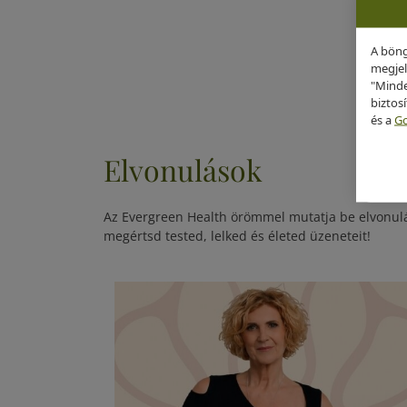
A böng
megjel
"Minde
biztos
és a
Go
Elvonulások
Az Evergreen Health örömmel mutatja be elvonulás
megértsd tested, lelked és életed üzeneteit!