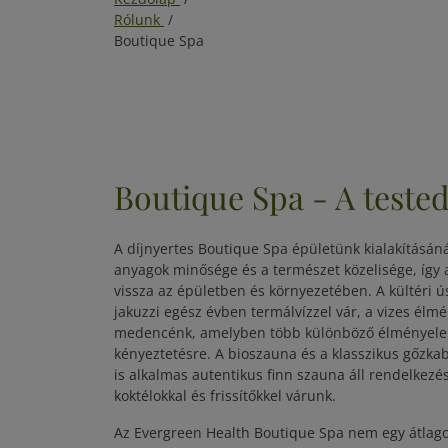
Rólunk
/
Boutique Spa
Boutique Spa - A test
A díjnyertes Boutique Spa épületünk kialakításánál
anyagok minősége és a természet közelisége, így 
vissza az épületben és környezetében. A kültéri 
jakuzzi egész évben termálvízzel vár, a vizes élmé
medencénk, amelyben több különböző élményelem
kényeztetésre. A bioszauna és a klasszikus gőzka
is alkalmas autentikus finn szauna áll rendelkez
koktélokkal és frissítőkkel várunk.
Az Evergreen Health Boutique Spa nem egy átlago