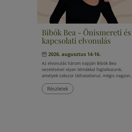
Bibók Bea - Önismereti és
kapcsolati elvonulás
2026. augusztus 14-16.
Az elvonulás három napján Bibók Bea
vezetésével olyan témákkal foglalkozunk,
amelyek sokszor láthatatlanul, mégis nagyon
erősen határozzák meg a felnőtt életünket. S
lesz önazonosságról, gyermekkori sérülésekrő
Részletek
parentifikációról, felnőtt párkapcsolatokról,
párkeresésről, szülői szerepekről és arról is,
hogyan lehet egészséges határokat húzni a
családi és emberi kapcsolatainkban.