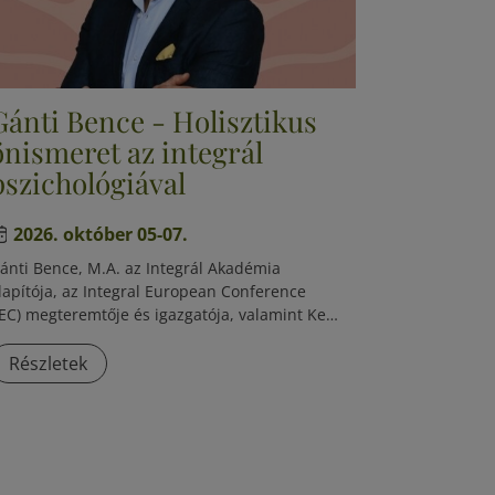
Gánti Bence - Holisztikus
önismeret az integrál
pszichológiával
2026. október 05-07.
ánti Bence, M.A.
az
Integrál Akadémia
lapítója
, az
Integral European Conference
IEC)
megteremtője és igazgatója, valamint
Ken
ilber
tanítványa és nemzetközi szakmai
artnere.
Több mint két évtizede oktat és vezet
Részletek
soportokat világszerte: az
Egyesült
llamokban, Dél-Afrikában, Kolumbiában,
vájcban, Olaszországban,
émetországban
és számos más országban.