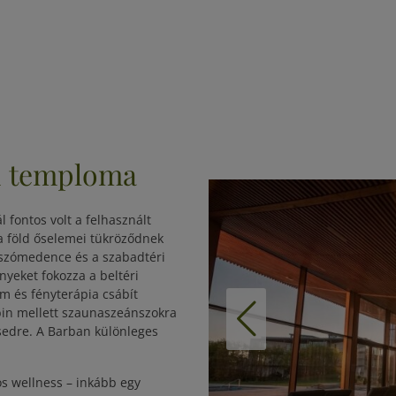
ed temploma
 fontos volt a felhasznált
a föld őselemei tükröződnek
úszómedence és a szabadtéri
nyeket fokozza a beltéri
 és fényterápia csábít
bin mellett szaunaszeánszokra
ésedre. A Barban különleges
s wellness – inkább egy