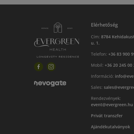
Elérhetőség
Cím:
8784 Kehidakust
u. 1.
Telefon:
+36 83 900 9
Mobil:
+36 20 245 00 
Információ:
info@eve
Sales:
sales@evergre
Rendezvények:
event@evergreen.hu
Privát transzfer
Ajándékutalványok