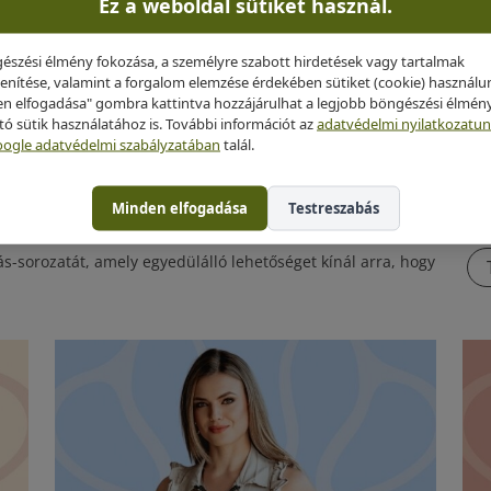
Ez a weboldal sütiket használ.
észési élmény fokozása, a személyre szabott hirdetések vagy tartalmak
enítése, valamint a forgalom elemzése érdekében sütiket (cookie) használu
n elfogadása" gombra kattintva hozzájárulhat a legjobb böngészési élmén
ító sütik használatához is. További információt az
adatvédelmi nyilatkozatu
ogle adatvédelmi szabályzatában
talál.
Minden elfogadása
Testreszabás
-sorozatát, amely egyedülálló lehetőséget kínál arra, hogy