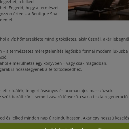
legezhet, a lelked
het. Engedd, hogy a természet,
gozzon érted – a Boutique Spa
rdemel.
ahol a víz hőmérséklete mindig tökéletes, akár úsznál, akár lebegné
bin – a természetes méregtelenítés legősibb formái modern luxusba
áció.
, ahol elmerülhetsz egy könyvben – vagy csak magadban.
garak is hozzátegyenek a feltöltődésedhez.
eleti rituálék, tengeri ásványos és aromaolajos masszázsok.
y szűk baráti kör – semmi zavaró tényező, csak a tiszta regeneráció.
ed és lelked minden nap újraindulhasson. Akár egy hosszú kezelés 