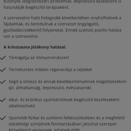
bizonyos idegrendszeri problémák, depresszió kezelésére is
használják kiegészítő terápiaként.
A szervezetre ható hidegsokk következtében enyhülhetnek a
fájdalmak, és beindulnak a szervezet öngyógyító,
gyulladáscsökkentő folyamatai. Ennek számos pozitív hatása
van a szervezetre.
A krioszauna jótékony hatásai:
Támogatja az immunrendszert
Természetes módon regenerálja a sejteket
Segít a stressz és annak következményeinek megelőzésében
(pl. álmatlanság, depresszió, evészavarok)
Akut- és krónikus sportsérülések kiegészítő kezeléseként
alkalmazható
Sportolók fizikai és szellemi felkészülésében és a megfelelő
edzettségi szintjének fenntartásában játszhat szerepet
közvetlenül versenyek, edzések előtt