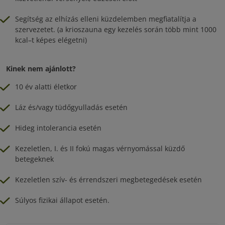
Segítség az elhízás elleni küzdelemben megfiatalítja a
szervezetet. (a krioszauna egy kezelés során több mint 1000
kcal–t képes elégetni)
Kinek nem ajánlott?
10 év alatti életkor
Láz és/vagy tüdőgyulladás esetén
Hideg intolerancia esetén
Kezeletlen, I. és II fokú magas vérnyomással küzdő
betegeknek
Kezeletlen szív- és érrendszeri megbetegedések esetén
Súlyos fizikai állapot esetén.