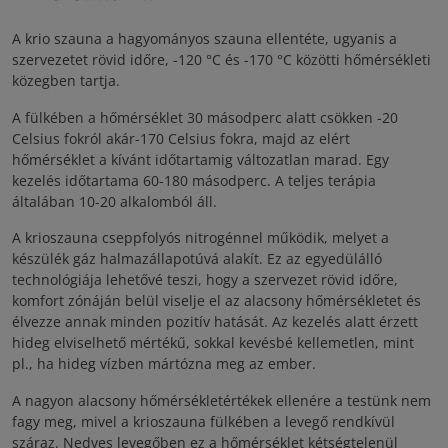
A krio szauna a hagyományos szauna ellentéte, ugyanis a
szervezetet rövid időre, -120 °C és -170 °C közötti hőmérsékleti
közegben tartja.
A fülkében a hőmérséklet 30 másodperc alatt csökken -20
Celsius fokról akár-170 Celsius fokra, majd az elért
hőmérséklet a kívánt időtartamig változatlan marad. Egy
kezelés időtartama 60-180 másodperc. A teljes terápia
általában 10-20 alkalomból áll.
A krioszauna cseppfolyós nitrogénnel működik, melyet a
készülék gáz halmazállapotúvá alakít. Ez az egyedülálló
technológiája lehetővé teszi, hogy a szervezet rövid időre,
komfort zónáján belül viselje el az alacsony hőmérsékletet és
élvezze annak minden pozitív hatását. Az kezelés alatt érzett
hideg elviselhető mértékű, sokkal kevésbé kellemetlen, mint
pl., ha hideg vízben mártózna meg az ember.
A nagyon alacsony hőmérsékletértékek ellenére a testünk nem
fagy meg, mivel a krioszauna fülkében a levegő rendkívül
száraz. Nedves levegőben ez a hőmérséklet kétségtelenül