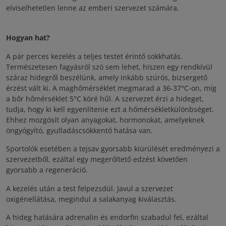
elviselhetetlen lenne az emberi szervezet számára.
Hogyan hat?
A pár perces kezelés a teljes testet érintő sokkhatás.
Természetesen fagyásról szó sem lehet, hiszen egy rendkívül
száraz hidegről beszélünk, amely inkább szúrós, bizsergető
érzést vált ki. A maghőmérséklet megmarad a 36-37°C-on, míg
a bőr hőmérséklet 5°C köré hűl. A szervezet érzi a hideget,
tudja, hogy ki kell egyenlítenie ezt a hőmérsékletkülönbséget.
Ehhez mozgósít olyan anyagokat, hormonokat, amelyeknek
öngyógyító, gyulladáscsökkentő hatása van.
Sportolók esetében a tejsav gyorsabb kiürülését eredményezi a
szervezetből, ezáltal egy megerőltető edzést követően
gyorsabb a regeneráció.
A kezelés után a test felpezsdül. Javul a szervezet
oxigénellátása, megindul a salakanyag kiválasztás.
A hideg hatására adrenalin és endorfin szabadul fel, ezáltal