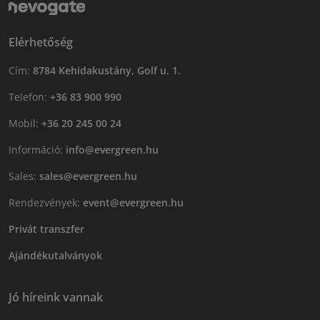
Elérhetőség
Cím:
8784 Kehidakustány, Golf u. 1.
Telefon:
+36 83 900 990
Mobil:
+36 20 245 00 24
Információ:
info@evergreen.hu
Sales:
sales@evergreen.hu
Rendezvények:
event@evergreen.hu
Privát transzfer
Ajándékutalványok
Jó híreink vannak