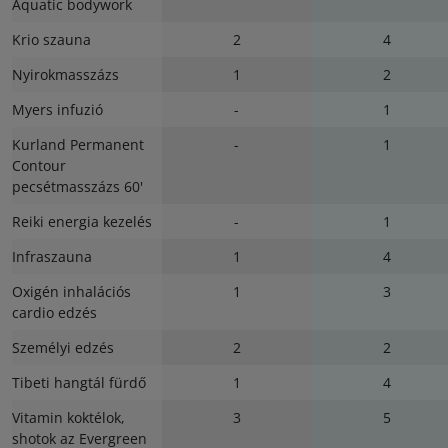
Aquatic bodywork
Krio szauna
2
4
Nyirokmasszázs
1
2
Myers infuzió
-
1
Kurland Permanent
-
1
Contour
pecsétmasszázs 60'
Reiki energia kezelés
-
1
Infraszauna
1
4
Oxigén inhalációs
1
3
cardio edzés
Személyi edzés
2
2
Tibeti hangtál fürdő
1
4
Vitamin koktélok,
3
5
shotok az Evergreen