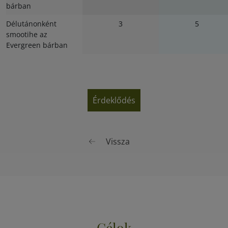
bárban
Délutánonként
3
5
smootihe az
Evergreen bárban
Érdeklődés
Vissza
Célok