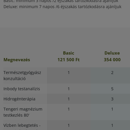
Basic: minimum 3 napos /2 éjszakás tartózkodásra ajánljuk
Deluxe: minimum 7 napos /6 éjszakás tartózkodásra ajánljuk
Basic
Deluxe
Megnevezés
121 500 Ft
354 000
Természetgyógyász
1
2
konzultáció
Inbody testanalízis
1
5
Hidrogénterápia
1
3
Tengeri magnézium
1
1
testkezlés 80'
Vízben lebegtetés -
1
1