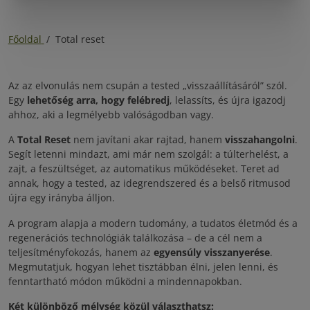
Főoldal
/
Total reset
Az az elvonulás nem csupán a tested „visszaállításáról” szól.
Egy
lehetőség arra, hogy felébredj
, lelassíts, és újra igazodj
ahhoz, aki a legmélyebb valóságodban vagy.
A
Total Reset
nem javítani akar rajtad, hanem
visszahangolni
.
Segít letenni mindazt, ami már nem szolgál: a túlterhelést, a
zajt, a feszültséget, az automatikus működéseket. Teret ad
annak, hogy a tested, az idegrendszered és a belső ritmusod
újra egy irányba álljon.
A program alapja a modern tudomány, a tudatos életmód és a
regenerációs technológiák találkozása – de a cél nem a
teljesítményfokozás, hanem az
egyensúly visszanyerése
.
Megmutatjuk, hogyan lehet tisztábban élni, jelen lenni, és
fenntartható módon működni a mindennapokban.
Két különböző mélység közül választhatsz: