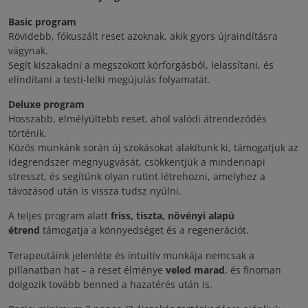
Basic program
Rövidebb, fókuszált reset azoknak, akik gyors újraindításra
vágynak.
Segít kiszakadni a megszokott körforgásból, lelassítani, és
elindítani a testi-lelki megújulás folyamatát.
Deluxe program
Hosszabb, elmélyültebb reset, ahol valódi átrendeződés
történik.
Közös munkánk során új szokásokat alakítunk ki, támogatjuk az
idegrendszer megnyugvását, csökkentjük a mindennapi
stresszt, és segítünk olyan rutint létrehozni, amelyhez a
távozásod után is vissza tudsz nyúlni.
A teljes program alatt
friss, tiszta, növényi alapú
étrend
támogatja a könnyedséget és a regenerációt.
Terapeutáink jelenléte és intuitív munkája nemcsak a
pillanatban hat – a reset élménye
veled marad
, és finoman
dolgozik tovább benned a hazatérés után is.