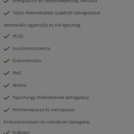
Energiaszint és teljesítőképesség fokozása
Teljes életmódváltás szakértői támogatással
Hormonális egyensúly és női egészség
PCOS
Inzulinrezisztencia
Endometriózis
PMS
Mióma
Pajzsmirigy működésének támogatása
Perimenopauza és menopauza
Emésztőrendszeri és mikrobiom támogatás
Puffadás