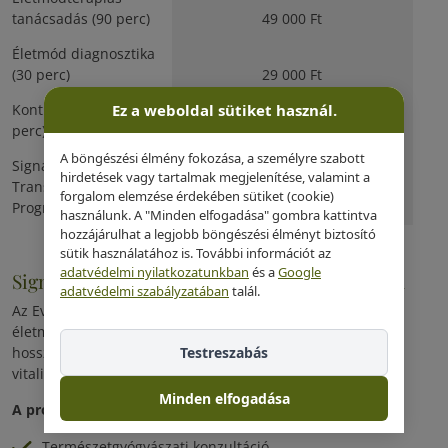
tanácsadás (90 perc)
49 000 Ft
Életmód diagnosztika
(30 perc)
29 000 Ft
Kontroll konzultáció (30
Ez a weboldal sütiket használ.
perc)
29 000 Ft
A böngészési élmény fokozása, a személyre szabott
Signature Lifestyle
hirdetések vagy tartalmak megjelenítése, valamint a
Transformation
forgalom elemzése érdekében sütiket (cookie)
Program
89 000 Ft
használunk. A "Minden elfogadása" gombra kattintva
hozzájárulhat a legjobb böngészési élményt biztosító
sütik használatához is. További információt az
adatvédelmi nyilatkozatunkban
és a
Google
Signature Lifestyle Transformation Program
adatvédelmi szabályzatában
talál.
Az Evergreen Health Longevity Residence komplex
életmódoptimalizáló programja azok számára, akik valódi,
hosszú távú változást szeretnének elérni egészségük,
Testreszabás
vitalitásuk és életminőségük területén.
Minden elfogadása
A program tartalma:
Természetgyógyászati konzultáció