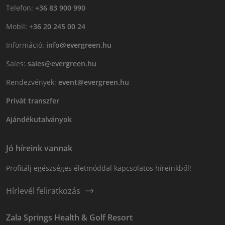
Telefon:
+36 83 900 990
Mobil:
+36 20 245 00 24
Információ:
info@evergreen.hu
Sales:
sales@evergreen.hu
Rendezvények:
event@evergreen.hu
Privát transzfer
Ajándékutalványok
Jó híreink vannak
Profitálj egészséges életmóddal kapcsolatos híreinkből!
Hírlevél feliratkozás
Zala Springs Health & Golf Resort