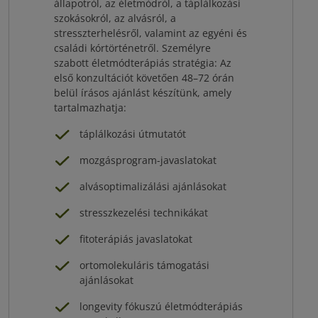
állapotról, az életmódról, a táplálkozási
szokásokról, az alvásról, a
stresszterhelésről, valamint az egyéni és
családi kórtörténetről. Személyre
szabott életmódterápiás stratégia: Az
első konzultációt követően 48–72 órán
belül írásos ajánlást készítünk, amely
tartalmazhatja:
táplálkozási útmutatót
mozgásprogram-javaslatokat
alvásoptimalizálási ajánlásokat
stresszkezelési technikákat
fitoterápiás javaslatokat
ortomolekuláris támogatási
ajánlásokat
longevity fókuszú életmódterápiás