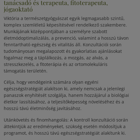
tanácsadó és terapeuta, fitoterapeuta,
jógaoktató
Viktória a természetgyógyászat egyik legmagasabb szintű,
komplex szemléletű képesítésével rendelkező szakembere.
Munkájának középpontjában a személyre szabott
életmódoptimalizálás, a prevenció, valamint a hosszú távon
fenntartható egészség és vitalitás áll. Konzultációi során
tudományosan megalapozott és gyakorlatias ajánlásokat
fogalmaz meg a táplálkozás, a mozgás, az alvás, a
stresszkezelés, a fitoterápia és az ortomolekuláris
támogatás területén.
Célja, hogy vendégeink számára olyan egyéni
egészségstratégiát alakítson ki, amely nemcsak a jelenlegi
panaszok enyhítését szolgálja, hanem hozzájárul a biológiai
életkor lassításához, a teljesítőképesség növeléséhez és a
hosszú távú életminőség javításához.
Utánkövetés és finomhangolás: A kontroll konzultáció során
áttekintjük az eredményeket, szükség esetén módosítjuk a
programot, és hosszú távú egészségstratégiát alakítunk ki.