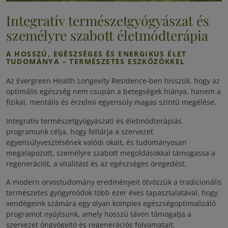
Integratív természetgyógyászat és
személyre szabott életmódterápia
A HOSSZÚ, EGÉSZSÉGES ÉS ENERGIKUS ÉLET
TUDOMÁNYA – TERMÉSZETES ESZKÖZÖKKEL
Az Evergreen Health Longevity Residence-ben hisszük, hogy az
optimális egészség nem csupán a betegségek hiánya, hanem a
fizikai, mentális és érzelmi egyensúly magas szintű megélése.
Integratív természetgyógyászati és életmódterápiás
programunk célja, hogy feltárja a szervezet
egyensúlyvesztésének valódi okait, és tudományosan
megalapozott, személyre szabott megoldásokkal támogassa a
regenerációt, a vitalitást és az egészséges öregedést.
A modern orvostudomány eredményeit ötvözzük a tradicionális
természetes gyógymódok több ezer éves tapasztalatával, hogy
vendégeink számára egy olyan komplex egészségoptimalizáló
programot nyújtsunk, amely hosszú távon támogatja a
szervezet öngyógyító és regenerációs folyamatait.