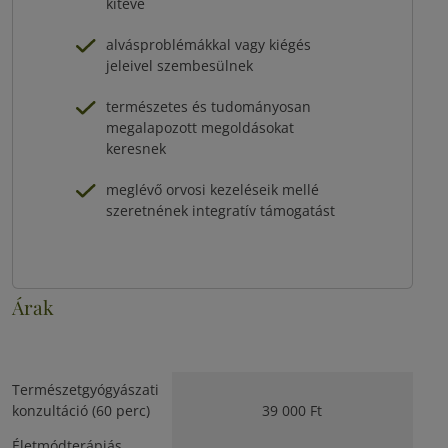
kitéve
alvásproblémákkal vagy kiégés
jeleivel szembesülnek
természetes és tudományosan
megalapozott megoldásokat
keresnek
meglévő orvosi kezeléseik mellé
szeretnének integratív támogatást
Árak
Természetgyógyászati
konzultáció (60 perc)
39 000 Ft
Életmódterápiás