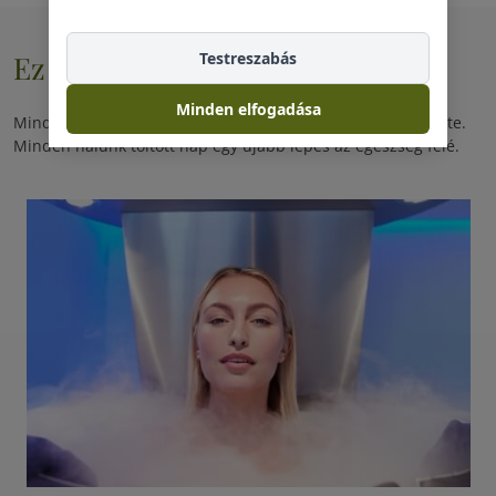
Ez is érdekelhet
Testreszabás
Minden elfogadása
Minden velünk töltött nap egy újabb exkluzív élmény ígérete.
Minden nálunk töltött nap egy újabb lépés az egészség felé.