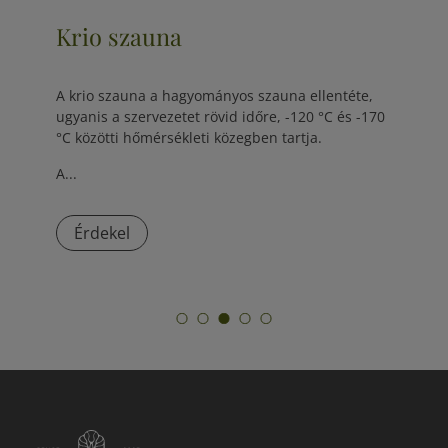
Krio szauna
A krio szauna a hagyományos szauna ellentéte,
ugyanis a szervezetet rövid időre, -120 °C és -170
°C közötti hőmérsékleti közegben tartja.
A...
Érdekel