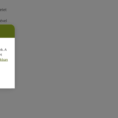
etet
ével
nk. A
yt
nkban