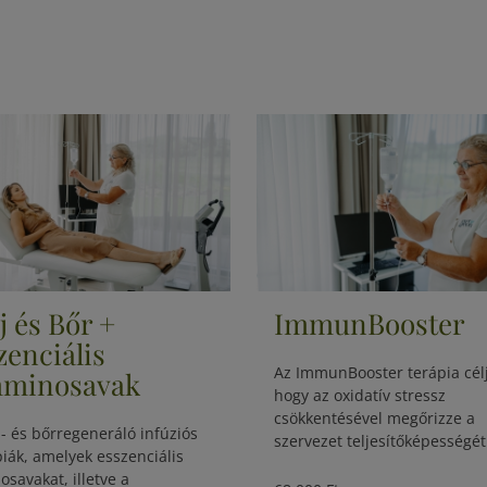
j és Bőr +
ImmunBooster
zenciális
Az ImmunBooster terápia célj
minosavak
hogy az oxidatív stressz
csökkentésével megőrizze a
j- és bőrregeneráló infúziós
szervezet teljesítőképességét
piák, amelyek esszenciális
osavakat, illetve a