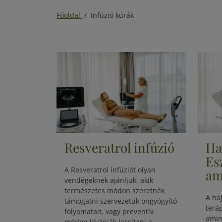
Főoldal
/
Infúzió kúrák
Resveratrol infúzió
Ha
Es
A Resveratrol infúziót olyan
am
vendégeknek ajánljuk, akik
természetes módon szeretnék
A ha
támogatni szervezetük öngyógyító
terá
folyamatait, vagy preventív
amin
módon kívánják lassítani a