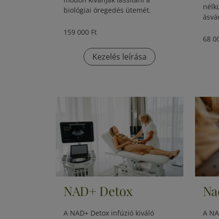
nélk
biológiai öregedés ütemét.
ásvá
159 000 Ft
68 0
Kezelés leírása
NAD+ Detox
Na
A NAD+ Detox infúzió kiváló
A NA