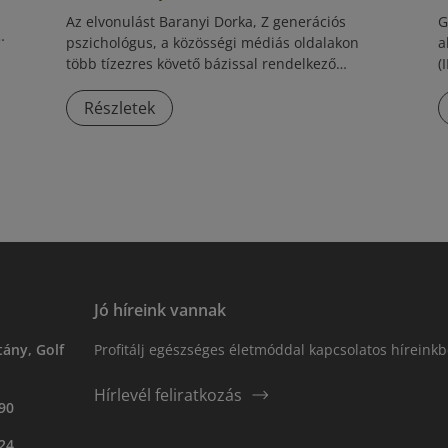
Az elvonulást Baranyi Dorka, Z generációs
G
pszichológus, a közösségi médiás oldalakon
a
zó
több tízezres követő bázissal rendelkező
(
l,
szakember, a pszicho-stand up egyik hazai
W
megálmodója vezeti.
p
Részletek
c
Á
S
N
Jó híreink vannak
ány, Golf
Profitálj egészséges életmóddal kapcsolatos híreinkb
Hírlevél feliratkozás
90
24