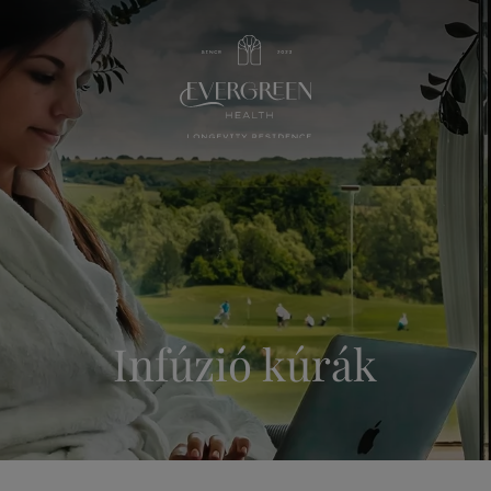
Infúzió kúrák