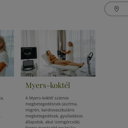
Myers-koktél
a,
A Myers-koktél számos
megbetegedésnek (asztma,
migrén, kardiovaszkuláris
.
megbetegedések, gyulladásos
állapotok, akut izomgörcsök)
fontos kiegészítő terápiája.