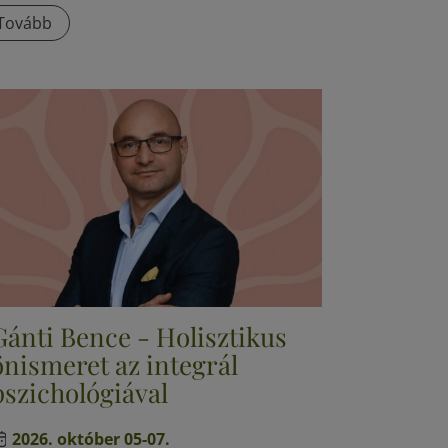
Tovább
Gánti Bence - Holisztikus
önismeret az integrál
pszichológiával
2026. október 05-07.