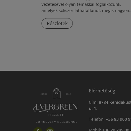
vezetésével olyan témákkal foglalkozunk,
amelyek sokszor láthatatlanul, mégis nagyon
erősen határozzák meg a felnőtt életünket. S
lesz önazonosságról, gyermekkori sérülésekrő
Részletek
parentifikációról, felnőtt párkapcsolatokról,
párkeresésről, szülői szerepekről és arról is,
hogyan lehet egészséges határokat húzni a
családi és emberi kapcsolatainkban.
Elérhetőség
Cím:
8784 Kehidakust
u. 1.
Telefon:
+36 83 900 9
Mobil:
+36 20 245 00 