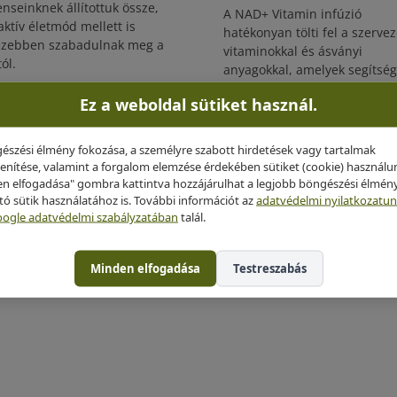
enseinknek állítottuk össze,
A NAD+ Vitamin infúzió
aktív életmód mellett is
hatékonyan tölti fel a szervez
zebben szabadulnak meg a
vitaminokkal és ásványi
tól.
anyagokkal, amelyek segítség
visszanyerhetjük mentális és
Ez a weboldal sütiket használ.
000 Ft
fizikai erőnlétünket.
228 000 Ft
észési élmény fokozása, a személyre szabott hirdetések vagy tartalmak
enítése, valamint a forgalom elemzése érdekében sütiket (cookie) használu
Kezelés leírása
Kezelés leírása
n elfogadása" gombra kattintva hozzájárulhat a legjobb böngészési élmén
ító sütik használatához is. További információt az
adatvédelmi nyilatkozatu
ogle adatvédelmi szabályzatában
talál.
Minden elfogadása
Testreszabás