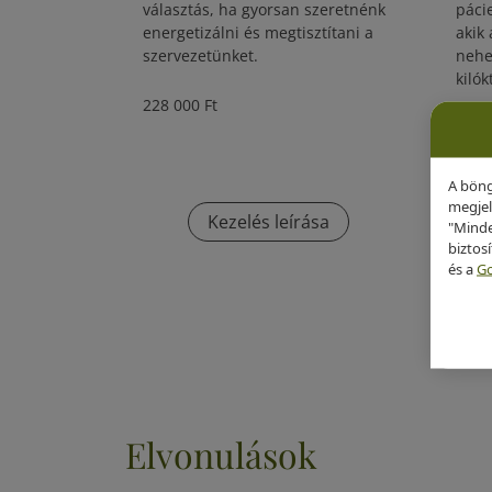
választás, ha gyorsan szeretnénk
páci
energetizálni és megtisztítani a
akik 
szervezetünket.
nehe
kilók
228 000 Ft
228 
A böng
megjel
Kezelés leírása
"Minde
biztos
és a
Go
Elvonulások