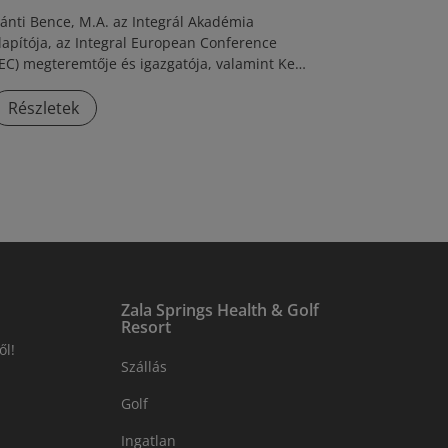
ánti Bence, M.A.
az
Integrál Akadémia
lapítója
, az
Integral European Conference
IEC)
megteremtője és igazgatója, valamint
Ken
ilber
tanítványa és nemzetközi szakmai
artnere.
Több mint két évtizede oktat és vezet
Részletek
soportokat világszerte: az
Egyesült
llamokban, Dél-Afrikában, Kolumbiában,
vájcban, Olaszországban,
émetországban
és számos más országban.
Zala Springs Health & Golf
Resort
ől!
Szállás
Golf
Ingatlan